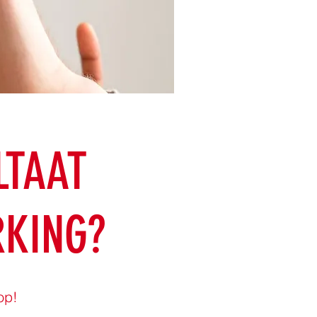
LTAAT
RKING?
op!