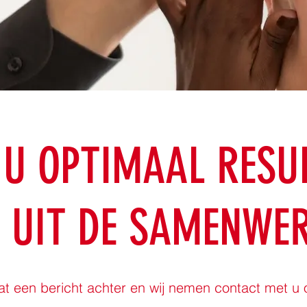
 U OPTIMAAL RESU
 UIT DE SAMENWE
at een bericht achter en wij nemen contact met u 