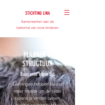
STICHTING LINA
Samenwerken aan de
toekomst van onze kinderen
PLANNEN &
STRUCTUUR
Baas over eigen tijd
Leerlingen hebben steeds
meer moeite om de juiste
balans te vinden tussen