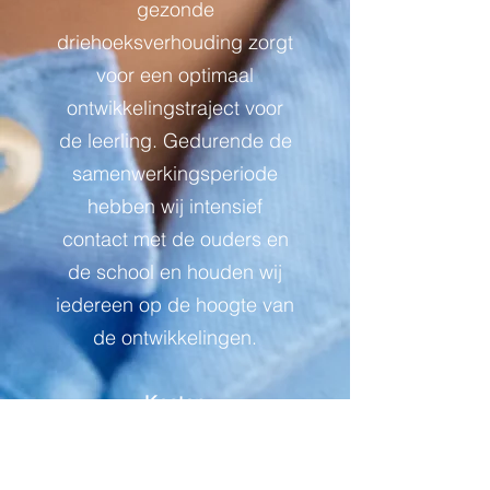
gezonde
driehoeksverhouding zorgt
voor een optimaal
ontwikkelingstraject voor
de leerling. Gedurende de
samenwerkingsperiode
hebben wij intensief
contact met de ouders en
de school en houden wij
iedereen op de hoogte van
de ontwikkelingen.
Kosten
Elk traject is op maat
gemaakt. Daarom kunnen