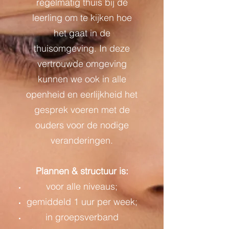
regelmatig thuis bij de
leerling om te kijken hoe
het gaat in de
thuisomgeving. In deze
vertrouwde omgeving
kunnen we ook in alle
openheid en eerlijkheid het
gesprek voeren met de
ouders voor de nodige
veranderingen.
Plannen & structuur is:
voor alle niveaus;
gemiddeld 1 uur per week;
in groepsverband