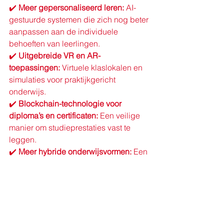
✔️ 
Meer gepersonaliseerd leren:
 AI-
gestuurde systemen die zich nog beter 
aanpassen aan de individuele 
behoeften van leerlingen. 
✔️ 
Uitgebreide VR en AR-
toepassingen:
 Virtuele klaslokalen en 
simulaties voor praktijkgericht 
onderwijs. 
✔️ 
Blockchain-technologie voor 
diploma’s en certificaten:
 Een veilige 
manier om studieprestaties vast te 
leggen. 
✔️ 
Meer hybride onderwijsvormen:
 Een 
combinatie van fysiek en online leren 
voor maximale flexibiliteit.
Door technologie op de juiste manier 
in te zetten, kunnen scholen en 
docenten het leerproces versterken en 