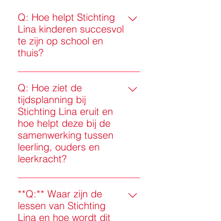
Q: Hoe helpt Stichting
Lina kinderen succesvol
te zijn op school en
thuis?
A: Stichting Lina zorgt voor een
goede samenwerking en
Q: Hoe ziet de
regelmatige evaluatie tussen
tijdsplanning bij
leerlingen, ouders, leerkrachten
Stichting Lina eruit en
en onze experts. We geloven dat
hoe helpt deze bij de
succes komt door iedereen erbij te
samenwerking tussen
betrekken, met open
leerling, ouders en
communicatie en goede
leerkracht?
afstemming. We zorgen voor een
A: Bij Stichting Lina is een
veilige en steunende
duidelijke tijdsplanning cruciaal
**Q:** Waar zijn de
leeromgeving waar het kind zich
om uitstekende begeleiding en
lessen van Stichting
gehoord en begrepen voelt. Door
gegarandeerd succes te
Lina en hoe wordt dit
vaak te praten en de voortgang