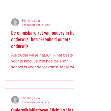
wat extra ondersteuning binnen
passend onderwijs precies betekent.
Zo weet je waar je recht op hebt en
hoe je die hulp kunt krijgen. Wat is
Stichting Lina
passend onderwijs en waarom is het
4 minuten om te lezen
belangrijk? Passend onderwijs
De onmisbare rol van ouders in het
betekent dat scholen zorgen voor
onderwijs: betrokkenheid ouders
onderwijs dat bij jou past. Niet
onderwijs
iedereen leert
Als ouder wil je natuurlijk het beste
voor je kind. Je ziet hoe belangrijk
school is voor de toekomst. Maar wist
je dat jouw betrokkenheid bij het
onderwijs van je kind echt het verschil
kan maken? Samen met de school kun
je zorgen dat je kind zich optimaal
ontwikkelt. In deze blog neem ik je
Stichting Lina
mee in de waardevolle rol die jij als
3 minuten om te lezen
ouder speelt. We bespreken
Onderwijsinitiatieven Stichting Lina: