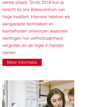
ondersteund wordt in zijn of haar
eerste plaats. Sinds 2019 kun je
ontwikkeling.
terecht bij ons Bijlescentrum van
hoge kwaliteit. Hiervoor hebben we
aangepaste technieken en
lesmethoden ontworpen waarmee
leerlingen hun zelfredzaamheid
vergroten en de regie in handen
nemen.
Meer informatie